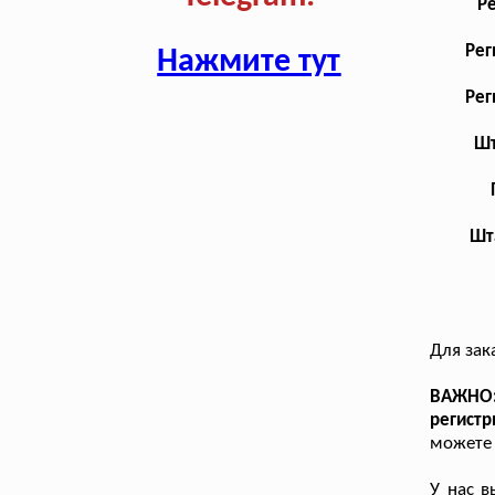
Р
Рег
Нажмите тут
Рег
Шт
Шта
Для зак
ВАЖНО:
регистр
можете 
У нас 