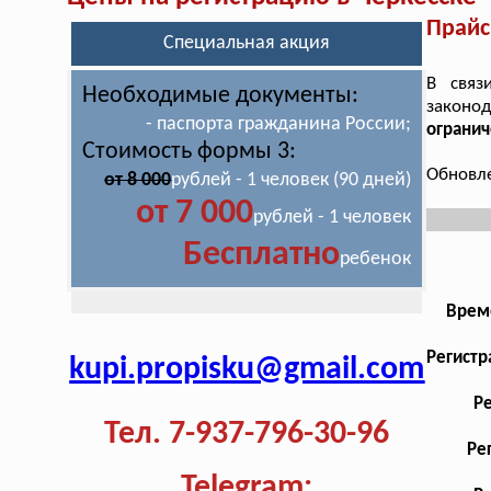
Прайс
Специальная акция
В связ
Необходимые документы:
законо
- паспорта гражданина России;
огранич
Стоимость формы 3:
Обновле
от 8 000
рублей - 1 человек (90 дней)
от 7 000
рублей - 1 человек
Бесплатно
ребенок
Врем
Регистр
kupi.propisku@gmail.com
Р
Тел. 7-937-796-30-96
Ре
Telegram: