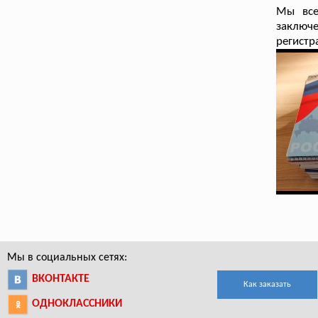
Мы все
заключ
регистр
Мы в социальных сетях:
ВКОНТАКТЕ
Как заказать
ОДНОКЛАССНИКИ